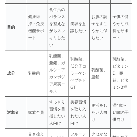
食生活の
健康維
バランス
お腹の調
子供の健
持・免疫
を整えな
美容を意
子をすこ
やかな成
目的
機能サポ
がらスッ
識したい
やかに保
長をサポ
ート
キリした
ちたい
ート
い
乳酸菌、
乳酸菌、
乳酸菌、
亜鉛、ガ
低分子コ
ビタミン
ルシニア
乳酸菌、
成分
乳酸菌
ラーゲン
D、亜
カンボジ
亜鉛
ペプチド
鉛、ビタ
ア果実エ
GT
ミンB群
キス
すっきり
美容習慣
腸活をし
満4歳〜
習慣を目
を取り入
対象者
家族全員
たい人向
14歳の子
指したい
れたい人
け
供向け
人向け
向け
甘さ控え
フルーテ
クセがな