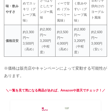
さっぱり
甘めで子
めでスッ
ィーで甘
く飲みや
味・飲み
としたマ
供向けの
キリ（グ
め（ブル
すい（グ
やすさ
ンゴー風
ヨーグル
レープ風
ーベリー
レープ風
味
ト風味
味）
風味）
味）
約2,800
約2,800
約3,300
約3,500
約2,600
円〜
円〜
円〜
円〜
円〜
価格目安
3,200円
3,200円
3,500円
4,000円
3,000円
（中程
（中程
（高め）
（高め）
（安い）
度）
度）
※価格は販売店やキャンペーンによって変動する可能性が
あります。
＼一覧を見て気になる商品があれば、Amazonや楽天でチェック！／