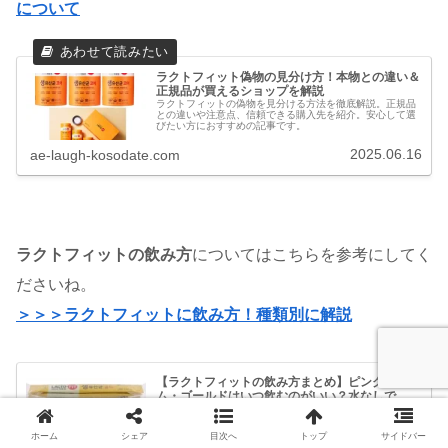
について
ラクトフィット偽物の見分け方！本物との違い＆
正規品が買えるショップを解説
ラクトフィットの偽物を見分ける方法を徹底解説。正規品
との違いや注意点、信頼できる購入先を紹介。安心して選
びたい方におすすめの記事です。
2025.06.16
ae-laugh-kosodate.com
ラクトフィットの飲み方
についてはこちらを参考にしてく
ださいね。
＞＞＞ラクトフィットに飲み方！種類別に解説
【ラクトフィットの飲み方まとめ】ピンク・スリ
ム・ゴールドはいつ飲むのがいい？水なしで
OK？
ラクトフィットの飲み方を種類別にわかりやすく解説！
「いつ飲む？」「ピンクやスリムの飲み方は？」「1日何
ホーム
シェア
目次へ
トップ
サイドバー
回？」などの疑問に答えます。 食後や寝る前のおすすめタ