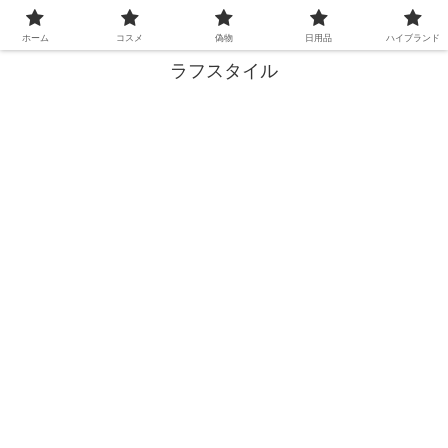
失敗しない買い物、ここで解決！
ホーム
コスメ
偽物
日用品
ハイブランド
ラフスタイル