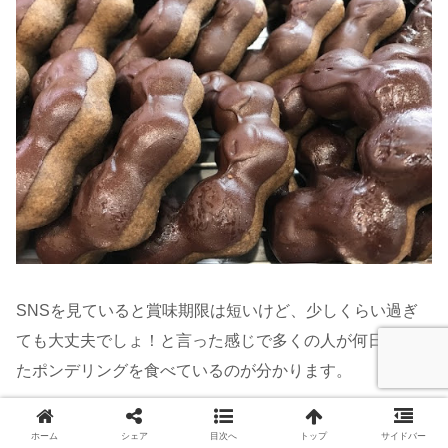
SNSを見ていると賞味期限は短いけど、少しくらい過ぎ
ても大丈夫でしょ！と言った感じで多くの人が何日か過ぎ
たポンデリングを食べているのが分かります。
今回は賞味期限切れ翌日と1週間のポンデリングを食べた
ホーム
シェア
目次へ
トップ
サイドバー