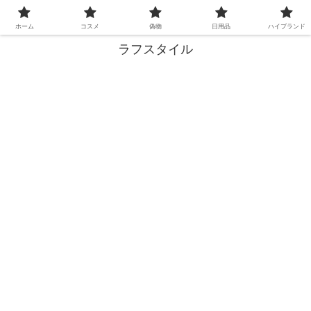
失敗しない買い物、ここで解決！
ホーム
コスメ
偽物
日用品
ハイブランド
ラフスタイル