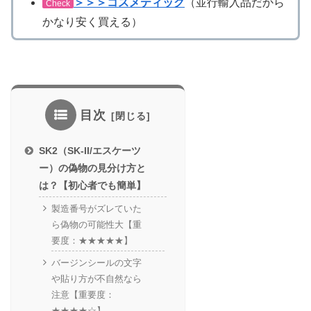
＞＞＞コスメティック
（並行輸入品だから
Check
かなり安く買える）
目次
SK2（SK-II/エスケーツ
ー）の偽物の見分け方と
は？【初心者でも簡単】
製造番号がズレていた
ら偽物の可能性大【重
要度：★★★★★】
バージンシールの文字
や貼り方が不自然なら
注意【重要度：
★★★★☆】