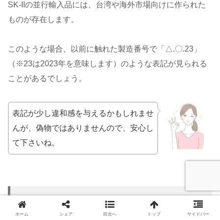
SK-IIの並行輸入品には、台湾や海外市場向けに作られた
ものが存在します。
このような場合、以前に触れた製造番号で「△.〇.23」
（※23は2023年を意味します）のような表記が見られる
ことがあるでしょう。
表記が少し違和感を与えるかもしれませ
んが、偽物ではありませんので、安心し
て下さいね。
SK-IIの正規品が買える店舗一覧｜実店
舗とネット通販を徹底紹介
ホーム
シェア
目次へ
トップ
サイドバー