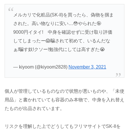
メルカリで化粧品(SK-II)を買ったら、偽物を掴ま
された。高い物なりに安い…😳やられた🤪
9000円イタイ! 中身を確認せずに受け取り評価
してしまったー😱騙されて初めて、いるんだな
ぁ!騙す奴!クソー!勉強代にしては高すぎた😭
— kiyoom (@kiyoom2828)
November 3, 2021
個人が管理しているものなので状態が悪いものや、「未使
用品」と書かれていても容器のみ本物で、中身を入れ替え
たものが出品されています。
リスクを理解した上でどうしてもフリマサイトでSK-IIを