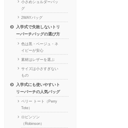
小さめショルダーバッ
グ
2WAYバッグ
入学式で失敗しないトリ
ーバーチバッグの選び方
色は黒・ベージュ・ネ
イビーが安心
素材はレザーを選ぶ
サイズは小さすぎない
もの
入学式にも使いやすいト
リーバーチの人気バッグ
ペリー トート（Perry
Tote）
ロビンソン
（Robinson）