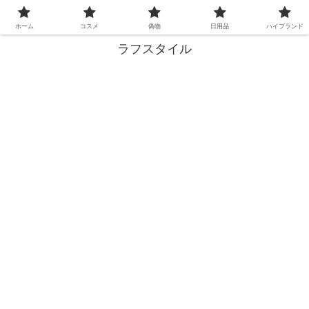
失敗しない買い物、ここで解決！
ホーム
コスメ
偽物
日用品
ハイブランド
ラフスタイル