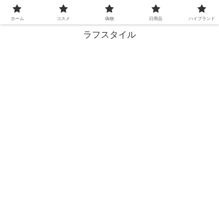
失敗しない買い物、ここで解決！
ホーム
コスメ
偽物
日用品
ハイブランド
ラフスタイル