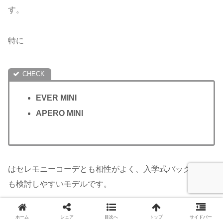
す。
特に
EVER MINI
APERO MINI
はセレモニーコーデとも相性がよく、入学式バッグとして
も検討しやすいモデルです。
カラーは
ブラックやグレージュ
など落ち着いた色を選ぶ
ホーム
シェア
目次へ
トップ
サイドバー