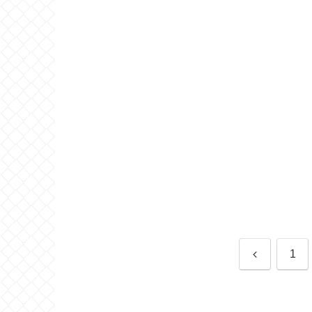
前
1
へ