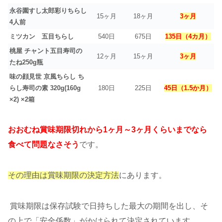
永谷園すし太郎彩りちらし
15ヶ月
18ヶ月
3ヶ月
4人前
ミツカン 五目ちらし
540日
675日
135日（4カ月）
桃屋 チャント五目寿司の
12ヶ月
15ヶ月
3ヶ月
たね250g瓶
味の顔見世 京風ちらし ち
らし寿司の素 320g(160g
180日
225日
45日（1.5か月）
×2) ×2箱
おおむね賞味期限切れから1ヶ月～3ヶ月くらいまでなら
食べて問題なさそう
です。
その理由は賞味期限の決定方法
にあります。
賞味期限は保存試験で日持ちした最大の期間を出し、そ
の上で「安全係数」がかけられて決定されています。