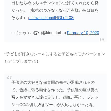
出したらめっちゃテンション上げてくれたから良
かった。（収拾のつかなくなった有様からは目を
そらす）
pic.twitter.com/fNGLr2L08i
— (っ’ヮ’)╮=͟͟͞͞ 🍙 (@kinu_turbo)
February 10, 2020
↑子どもが好きなシールにすると子どものモチベーション
もアップしますね！
子供達の大好きな保育園の先生が退職されるの
で、色紙に張る画像を作った。子供達の座り姿の
写メをママさん達に貰うも、画像が悪く、フォト
ショCCの切り抜きツールが反応しなかった為、