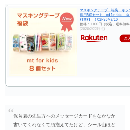
マスキングテープ 福袋 キッズ
供用8個セット mt for kids
料無料！！02P26Mar16
価格：1100円（税込、送料無料
(2020/2/22時点)
楽
保育園の先生方へのメッセージカードをなかなか
書いてくれなくて頭抱えてたけど、シール山ほど