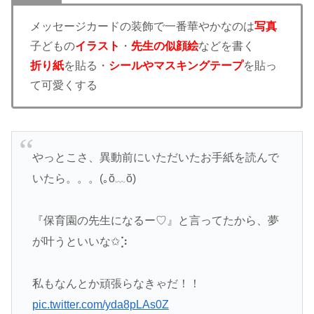
メッセージカードの装飾で一番華やかなのは
写真
子どもの
イラスト
・
先生の似顔絵
などを書く
折り紙
を貼る・
シールやマスキングテープ
を貼っ
て可愛くする
やっとこさ、異動前にいただいたお手紙を読んで
いたら。。。(｡ŏ﹏ŏ)
『保育園の先生になるー♡』と言ってたから、夢
が叶うといいな✩︎⡱
私もなんとか頑張らなきゃだ！！
pic.twitter.com/yda8pLAs0Z