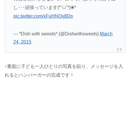
し･･･頑張っています(*´∪`*)❀*
pic.twitter.com/xFuHNQs8Dp
— *Dish with sweets* (@Dishwithsweets)
March
24, 2015
↑裏面に子ども一人ひとりの写真を貼り、メッセージを入
れるとハンバーガーの完成です！